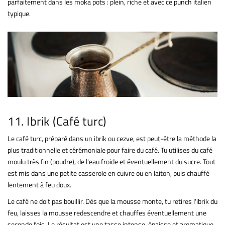
parfaitement dans les moka pots : plein, riche et avec ce punch italien
typique.
11. Ibrik (Café turc)
Le café turc, préparé dans un ibrik ou cezve, est peut-être la méthode la
plus traditionnelle et cérémoniale pour faire du café. Tu utilises du café
moulu très fin (poudre), de l'eau froide et éventuellement du sucre. Tout
est mis dans une petite casserole en cuivre ou en laiton, puis chauffé
lentement à feu doux.
Le café ne doit pas bouillir. Dès que la mousse monte, tu retires l'ibrik du
feu, laisses la mousse redescendre et chauffes éventuellement une
seconde fois. Le résultat est une tasse intense, épaisse et aromatique