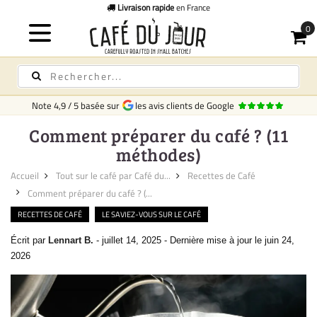
Livraison rapide
en France
Note
4,9
/
5
basée sur
les avis clients de Google
Comment préparer du café ? (11
méthodes)
Accueil
Tout sur le café par Café du...
Recettes de Café
Comment préparer du café ? (...
RECETTES DE CAFÉ
LE SAVIEZ-VOUS SUR LE CAFÉ
Écrit par
Lennart B.
-
juillet 14, 2025
-
Dernière mise à jour le juin 24,
2026