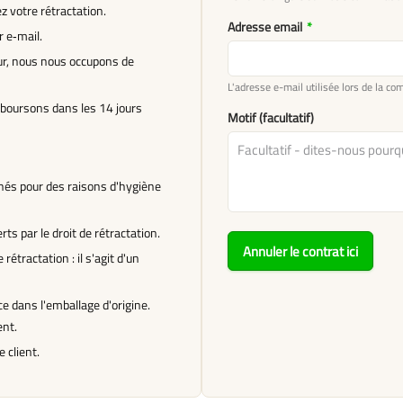
z votre rétractation.
Adresse email
*
 e‑mail.
our, nous nous occupons de
L'adresse e-mail utilisée lors de la c
mboursons dans les 14 jours
Motif (facultatif)
rnés pour des raisons d'hygiène
ts par le droit de rétractation.
Annuler le contrat ici
étractation : il s'agit d'un
e dans l'emballage d'origine.
ent.
 client.