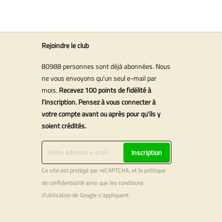
Rejoindre le club
80988 personnes sont déjà abonnées. Nous
ne vous envoyons qu'un seul e-mail par
mois.
Recevez 100 points de fidélité à
l'inscription. Pensez à vous connecter à
votre compte avant ou après pour qu'ils y
soient crédités.
Inscription
Ce site est protégé par reCAPTCHA, et la
politique
de confidentialité
ainsi que les
conditions
d'utilisation
de Google s'appliquent.