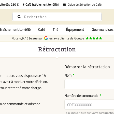
uite dès 250 €
Café fraîchement torréfié
!
Guide de Sélection de Café
fraîchement torréfié
Café
Thé
Équipement
Gourmandises
Note
4,9
/
5
basée sur
les avis clients de Google
Rétractation
Démarrer la rétractation
Nom
*
sommation, vous disposez de
14
s avoir à motiver votre décision.
etour restent à votre charge.
Numéro de commande
*
ro de commande et adresse
Le numéro figure sur votre confirmat