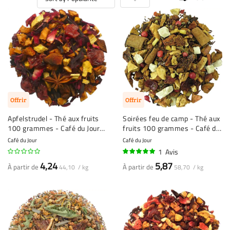
Offrir
Offrir
Apfelstrudel - Thé aux fruits
Soirées feu de camp - Thé aux
100 grammes - Café du Jour
fruits 100 grammes - Café du
thé en vrac
Jour thé en vrac
Café du Jour
Café du Jour
1
Avis
100%
4,24
5,87
À partir de
À partir de
44,10 / kg
58,70 / kg