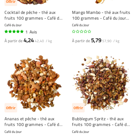
Offrir
Cocktail de pêche - thé aux
Mango Mambo - thé aux fruits
fruits 100 grammes - Café du
100 grammes - Café du Jour
Jour thé en vrac
thé en vrac
Café du Jour
Café du Jour
1
Avis
100%
4,24
5,79
À partir de
À partir de
42,40 / kg
57,90 / kg
Offrir
Offrir
Ananas et pêche - thé aux
Bubblegum Spritz - thé aux
fruits 100 grammes - Café du
fruits 100 grammes - Café du
Jour Loose Tea
Jour Loose Tea
Café du Jour
Café du Jour