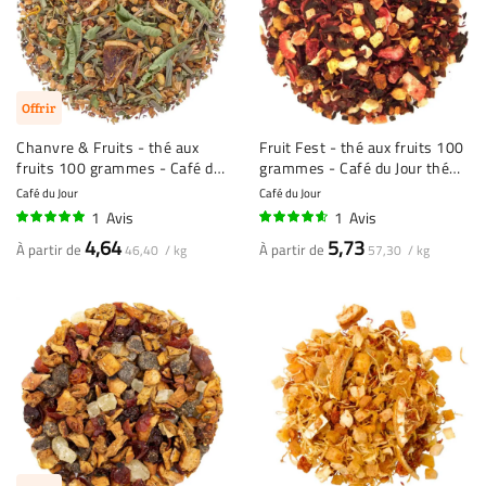
Offrir
Chanvre & Fruits - thé aux
Fruit Fest - thé aux fruits 100
fruits 100 grammes - Café du
grammes - Café du Jour thé
Jour thé en vrac
en vrac
Café du Jour
Café du Jour
1
Avis
1
Avis
100%
90%
4,64
5,73
À partir de
À partir de
46,40 / kg
57,30 / kg