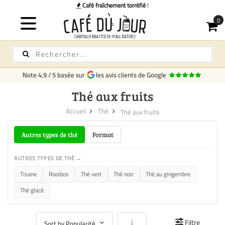
Café fraîchement torréfié
!
Note
4,9
/
5
basée sur
les avis clients de Google
Thé aux fruits
Accueil
Thé
Thé aux fruits
Autres types de thé
Format
AUTRES TYPES DE THÉ →
Tisane
Rooibos
Thé vert
Thé noir
Thé au gingembre
Thé glacé
Par ordre croissant
Filtre