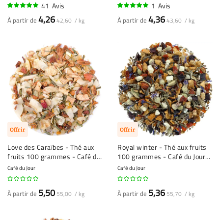
41
Avis
1
Avis
100%
100%
4,26
4,36
À partir de
À partir de
42,60 / kg
43,60 / kg
Offrir
Offrir
Love des Caraïbes - Thé aux
Royal winter - Thé aux fruits
fruits 100 grammes - Café du
100 grammes - Café du Jour
Jour thé en vrac
thé en vrac
Café du Jour
Café du Jour
5,50
5,36
À partir de
À partir de
55,00 / kg
55,70 / kg