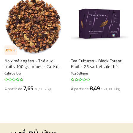
Offrir
Noix mélangées - Thé aux
Tea Cultures - Black Forest
fruits 100 grammes - Café du
Fruit - 25 sachets de thé
Jour thé en vrac
Café du Jour
Tea Cultures
7,65
8,49
À partir de
À partir de
76,50 / kg
169,80 / kg