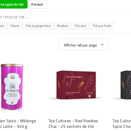
es types de thé
Format
S TYPES DE THÉ →
oir
Tisane
Thé au gingembre
Rooibos
Thé vert
Thé aux fruits
ian Spice - Mélange
Tea Cultures - Red Rooibos
Tea Cultur
i Latte - 340 g
Chai - 25 sachets de thé
Spice Cha