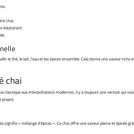
rac.
tre chai.
e édulcorant.
de.
nnelle
illir le thé, le lait, l'eau et les épices ensemble. Cela donne une saveur riche
é chai
i classique aux interprétations modernes, il y a toujours une version qui vo
e propre.
la signifie « mélange d'épices ». Ce chai offre une saveur pleine et épicée g