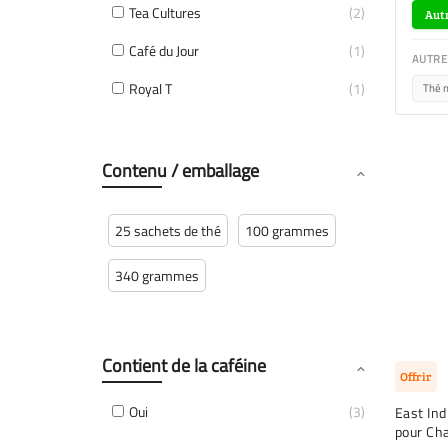
Tea Cultures
2
Autr
Café du Jour
1
AUTRE
Royal T
1
Thé n
Contenu / emballage
25 sachets de thé
100 grammes
340 grammes
Contient de la caféine
Offrir
Oui
3
East Ind
pour Cha