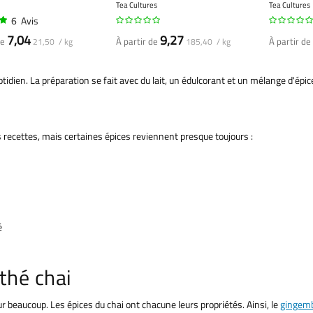
thé
Tea Cultures
Tea Cultures
6
Avis
7,04
9,27
de
À partir de
À partir de
21,50 / kg
185,40 / kg
idien. La préparation se fait avec du lait, un édulcorant et un mélange d'épi
s recettes, mais certaines épices reviennent presque toujours :
é
thé chai
r beaucoup. Les épices du chai ont chacune leurs propriétés. Ainsi, le
gingem