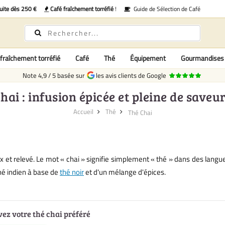
uite dès 250 €
Café fraîchement torréfié
!
Guide de Sélection de Café
fraîchement torréfié
Café
Thé
Équipement
Gourmandises
Note
4,9
/
5
basée sur
les avis clients de Google
hai : infusion épicée et pleine de saveu
Accueil
Thé
Thé Chai
x et relevé. Le mot « chai » signifie simplement « thé » dans des langues
hé indien à base de
thé noir
et d'un mélange d'épices.
ez votre thé chai préféré