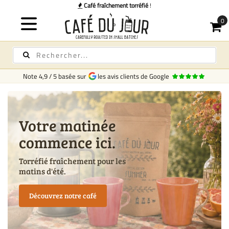
Café fraîchement torréfié
!
Note
4,9
/
5
basée sur
les avis clients de Google
Votre matinée
commence ici.
Torréfié fraîchement pour les
matins d'été.
Découvrez notre café