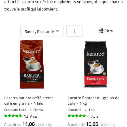
attractif. Lazarro se décline en plusieurs versions, afin que chacun
trouve le profil qui lui convient.
Par ordre croissant
Filtre
Lazarro barista caffè crema -
Lazarro Espresso - grains de
café en grains - 1 kilo
café - 1 kg
Chocolaté, Épicé
3 - Normal
Chocolaté
7 - Fort
13
Avis
4
Avis
90%
98%
11,06
10,85
À partir de
À partir de
11,06 / kg
10,85 / kg