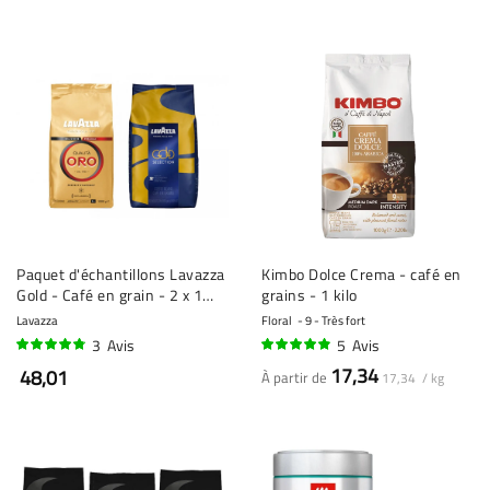
Paquet d'échantillons Lavazza
Kimbo Dolce Crema - café en
Gold - Café en grain - 2 x 1
grains - 1 kilo
kilo
Lavazza
Floral
9 - Très fort
3
Avis
5
Avis
93%
94%
17,34
48,01
À partir de
17,34 / kg