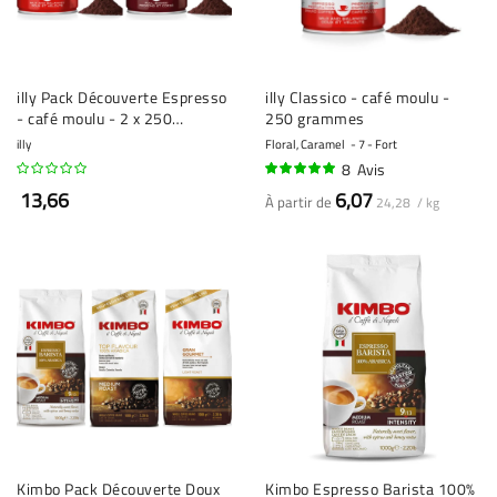
illy Pack Découverte Espresso
illy Classico - café moulu -
- café moulu - 2 x 250
250 grammes
grammes
illy
Floral, Caramel
7 - Fort
8
Avis
95%
13,66
6,07
À partir de
24,28 / kg
Kimbo Pack Découverte Doux
Kimbo Espresso Barista 100%