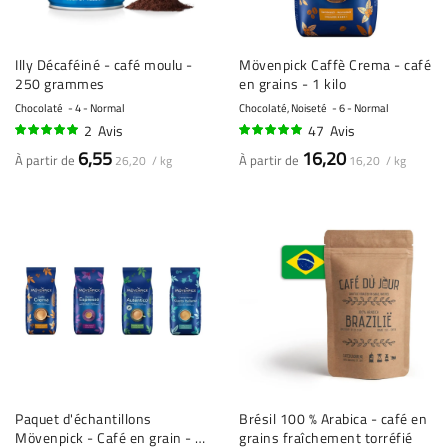
Illy Décaféiné - café moulu -
Mövenpick Caffè Crema - café
250 grammes
en grains - 1 kilo
Chocolaté
4 - Normal
Chocolaté, Noiseté
6 - Normal
2
Avis
47
Avis
100%
96%
6,55
16,20
À partir de
À partir de
26,20 / kg
16,20 / kg
Paquet d'échantillons
Brésil 100 % Arabica - café en
Mövenpick - Café en grain - 4
grains fraîchement torréfié