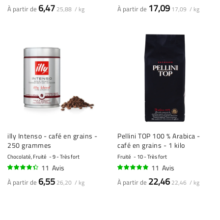
95%
96%
6,47
17,09
À partir de
À partir de
25,88 / kg
17,09 / kg
illy Intenso - café en grains -
Pellini TOP 100 % Arabica -
250 grammes
café en grains - 1 kilo
Chocolaté, Fruité
9 - Très fort
Fruité
10 - Très fort
11
Avis
11
Avis
85%
94%
6,55
22,46
À partir de
À partir de
26,20 / kg
22,46 / kg