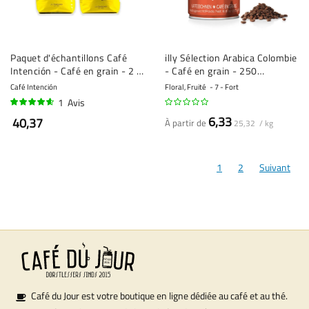
Paquet d'échantillons Café
illy Sélection Arabica Colombie
Intención - Café en grain - 2 x
- Café en grain - 250
1 kilo
grammes
Café Intención
Floral, Fruité
7 - Fort
1
Avis
90%
6,33
40,37
À partir de
25,32 / kg
1
2
Suivant
Café du Jour est votre boutique en ligne dédiée au café et au thé.