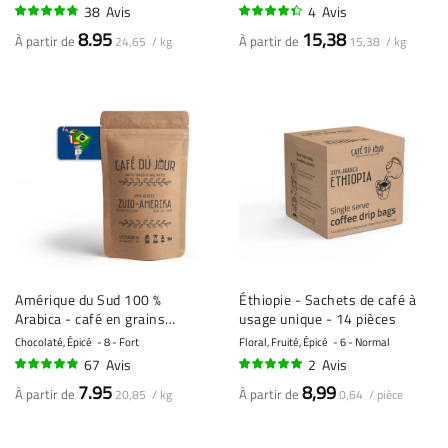
38
Avis
4
Avis
92%
85%
8.95
15,38
À partir de
À partir de
24,65 / kg
15,38 / kg
Amérique du Sud 100 %
Éthiopie - Sachets de café à
Arabica - café en grains
usage unique - 14 pièces
fraîchement torréfié
Chocolaté, Épicé
8 - Fort
Floral, Fruité, Épicé
6 - Normal
67
Avis
2
Avis
94%
95%
7.95
8,99
À partir de
À partir de
20,85 / kg
0,64 / pièce