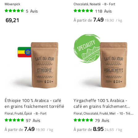
x 1 kilo
Mövenpick
Chocolaté, Noiseté
8 - Fort
5
Avis
118
Avis
88%
92%
7.49
69,21
À partir de
19,90 / kg
Éthiopie 100 % Arabica - café
Yirgacheffe 100 % Arabica -
en grains fraîchement torréfié
café en grains fraîchement
torréfié
Floral, Fruité, Épicé
8 - Fort
Floral, Chocolaté, Fruité, Miel
10 - Très fort
97
Avis
79
Avis
92%
93%
7.49
8.95
À partir de
À partir de
19,90 / kg
24,65 / kg