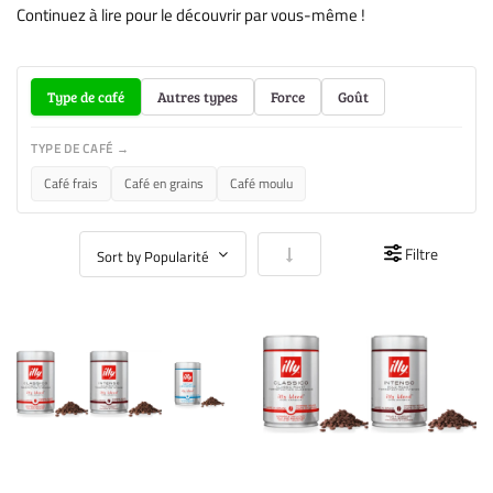
Continuez à lire pour le découvrir par vous-même !
Type de café
Autres types
Force
Goût
TYPE DE CAFÉ →
Café frais
Café en grains
Café moulu
Par ordre croissant
Filtre