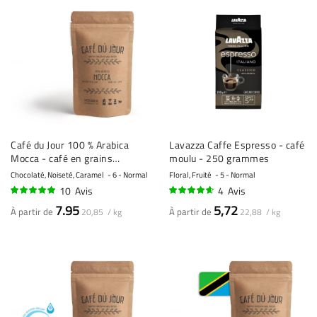
Café du Jour 100 % Arabica
Lavazza Caffe Espresso - café
Mocca - café en grains
moulu - 250 grammes
fraîchement torréfié
Chocolaté, Noiseté, Caramel
6 - Normal
Floral, Fruité
5 - Normal
10
Avis
4
Avis
95%
90%
7.95
5,72
À partir de
À partir de
20,85 / kg
22,88 / kg