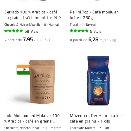
Cerrado 100 % Arabica - café
Pellini Top - Café moulu en
en grains fraîchement torréfié
boîte - 250g
Chocolaté, Noiseté, Vanille
5 - Normal
Floral
4 - Normal
59
Avis
5
Avis
93%
94%
7.95
6,28
À partir de
À partir de
20,85 / kg
25,12 / kg
Inde Monsooned Malabar 100
Mövenpick Der Himmlische -
% Arabica - café en grains
café en grains - 1 kilo
fraîchement torréfié
Chocolaté, Noiseté, Tabac
10 - Très fort
Chocolaté, Noiseté
7 - Fort