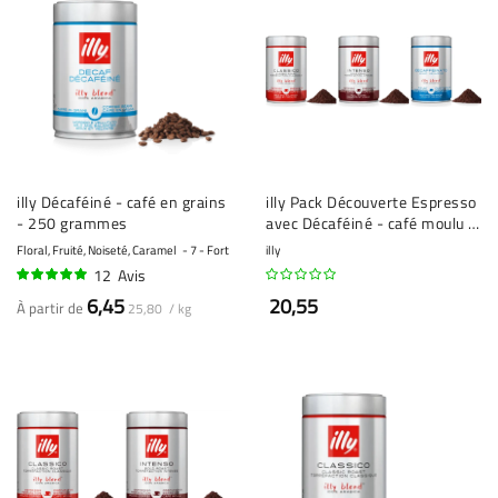
illy Décaféiné - café en grains
illy Pack Découverte Espresso
- 250 grammes
avec Décaféiné - café moulu -
3 x 250 grammes
Floral, Fruité, Noiseté, Caramel
7 - Fort
illy
12
Avis
96%
6,45
20,55
À partir de
25,80 / kg