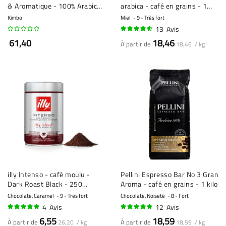
& Aromatique - 100% Arabica
arabica - café en grains - 1
- 3 x 1 kilo
kilo
Kimbo
Miel
9 - Très fort
13
Avis
89%
61,40
18,46
À partir de
18,46 / kg
illy Intenso - café moulu -
Pellini Espresso Bar No 3 Gran
Dark Roast Black - 250
Aroma - café en grains - 1 kilo
grammes
Chocolaté, Caramel
9 - Très fort
Chocolaté, Noiseté
8 - Fort
4
Avis
12
Avis
98%
92%
6,55
18,59
À partir de
À partir de
26,20 / kg
18,59 / kg