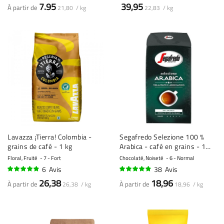
92%
95%
7.95
39,95
À partir de
21,80 / kg
22,83 / kg
Lavazza ¡Tierra! Colombia -
Segafredo Selezione 100 %
grains de café - 1 kg
Arabica - café en grains - 1
kilo
Floral, Fruité
7 - Fort
Chocolaté, Noiseté
6 - Normal
6
Avis
38
Avis
93%
93%
26,38
18,96
À partir de
À partir de
26,38 / kg
18,96 / kg