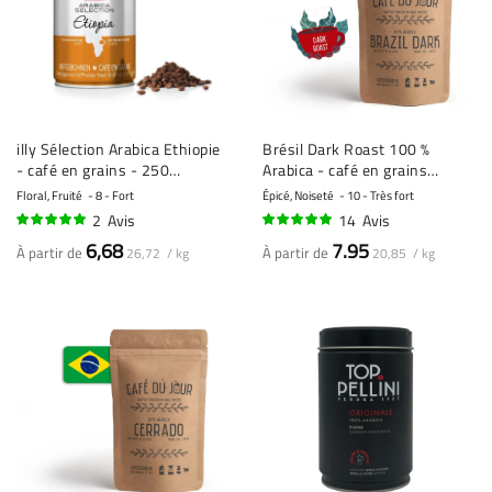
illy Sélection Arabica Ethiopie
Brésil Dark Roast 100 %
- café en grains - 250
Arabica - café en grains
grammes
fraîchement torréfié
Floral, Fruité
8 - Fort
Épicé, Noiseté
10 - Très fort
2
Avis
14
Avis
100%
99%
6,68
7.95
À partir de
À partir de
26,72 / kg
20,85 / kg