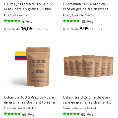
Dallmayr Crema d'Oro Fein &
Guatemala 100 % Arabica -
Mild - café en grains - 1 kilo
café en grains fraîchement
torréfié
Fruité
6 - Normal
Fruité, Épicé
9 - Très fort
4
Avis
19
Avis
90%
92%
16,06
8.95
À partir de
À partir de
16,06 / kg
23,70 / kg
Colombie 100 % Arabica - café
Café Frais d'Origine Unique -
en grains fraîchement torréfié
café en grains fraîchement
torréfié - 7 x 250g
Chocolaté, Fruité
8 - Fort
Saveurs diverses
8 - Fort
46
Avis
65
Avis