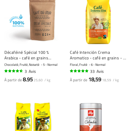
Décaféiné Spécial 100 %
Café Intención Crema
Arabica - café en grains
Aromatico - café en grains - 1
fraîchement torréfié
kilo
Chocolaté, Fruité, Noiseté
5 - Normal
Floral, Fruité
6 - Normal
3
Avis
33
Avis
90%
96%
8.95
18,59
À partir de
À partir de
25,60 / kg
18,59 / kg