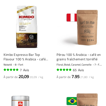
Kimbo Espresso Bar Top
Pérou 100 % Arabica - café en
Flavour 100 % Arabica - café
grains fraîchement torréfié
en grains - 1 kilo
Noiseté
8 - Fort
Floral, Boisé, Caramel, Cannelle
7 - Fort
7
Avis
65
Avis
96%
93%
20,09
7.95
À partir de
À partir de
20,09 / kg
21,80 / kg