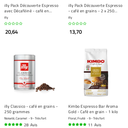
illy Pack Découverte Espresso
illy Pack Découverte Espresso
avec Décaféiné - café en
- café en grains - 2 x 250
grains - 3 x 250 grammes
grammes
illy
illy
20,64
13,70
illy Classico - café en grains -
Kimbo Espresso Bar Aroma
250 grammes
Gold - Café en grain - 1 kilo
Noiseté, Caramel
9 - Très fort
Floral, Fruité
9 - Très fort
28
Avis
11
Avis