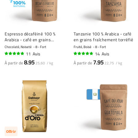
Espresso décaféiné 100 %
Tanzanie 100 % Arabica - café
Arabica - café en grains
en grains fraîchement torréfié
fraîchement torréfié
Chocolaté, Noiseté
8 - Fort
Fruité, Boisé
8 - Fort
11
Avis
14
Avis
92%
92%
8.95
7.95
À partir de
À partir de
25,60 / kg
22,75 / kg
Offrir