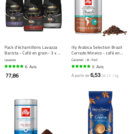
Pack d'échantillons Lavazza
illy Arabica Selection Brazil
Barista - Café en grain- 3 x 1
Cerrado Mineiro - café en
kilo
grains - 250 grammes
Lavazza
Caramel
8 - Fort
6
Avis
5
Avis
98%
100%
6,53
77,86
À partir de
26,12 / kg