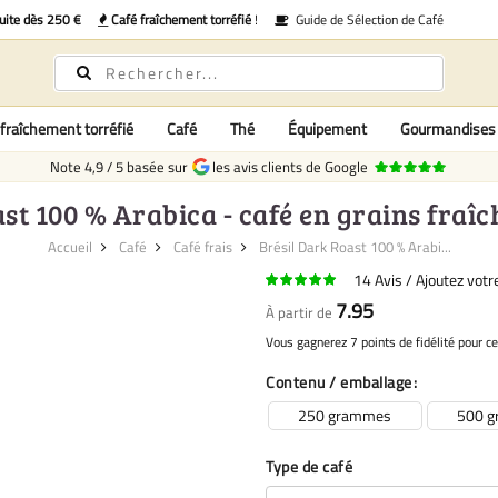
uite dès 250 €
Café fraîchement torréfié
!
Guide de Sélection de Café
fraîchement torréfié
Café
Thé
Équipement
Gourmandises
Note
4,9
/
5
basée sur
les avis clients de Google
st 100 % Arabica - café en grains fraî
Accueil
Café
Café frais
Brésil Dark Roast 100 % Arabi...
14
Avis
Ajoutez vot
7.95
À partir de
Vous gagnerez 7 points de fidélité pour ce
Contenu / emballage
250 grammes
500 
Type de café