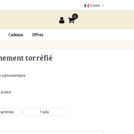
France
Cadeaux
Offres
chement torréfié
re commentaire
 produit
grammes
1 kilo