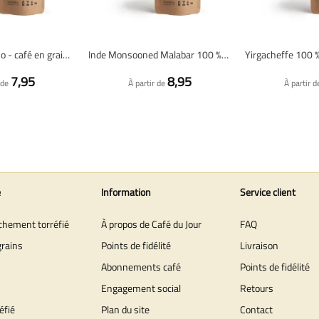
Espresso Intenso - café en grains fraîchement torréfié
Inde Monsooned Malabar 100 % Arabica - café en grains fraîchement torréfié
7,95
8,95
 de
À partir de
À partir d
e
Information
Service client
îchement torréfié
À propos de Café du Jour
FAQ
grains
Points de fidélité
Livraison
Abonnements café
Points de fidélité
Engagement social
Retours
éfié
Plan du site
Contact