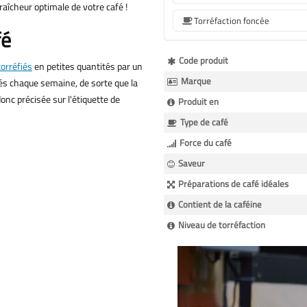
raîcheur optimale de votre café !
Torréfaction foncée
fé
Plus
Code produit
torréfiés
en petites quantités par un
d’information
Marque
kés chaque semaine, de sorte que la
onc précisée sur l'étiquette de
Produit en
Type de café
Force du café
Saveur
Préparations de café idéales
Contient de la caféine
Niveau de torréfaction