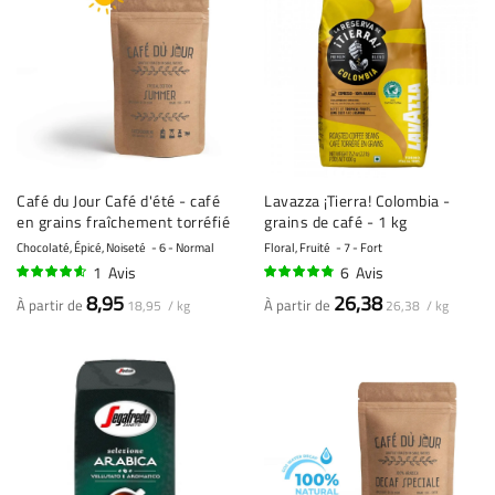
Café du Jour Café d'été - café
Lavazza ¡Tierra! Colombia -
en grains fraîchement torréfié
grains de café - 1 kg
Chocolaté, Épicé, Noiseté
6 - Normal
Floral, Fruité
7 - Fort
1
Avis
6
Avis
90%
93%
8,95
26,38
À partir de
À partir de
18,95 / kg
26,38 / kg