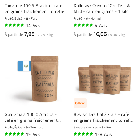
Tanzanie 100 % Arabica - café
Dallmayr Crema d'Oro Fein &
en grains fraîchement torréfié
Mild - café en grains - 1 kilo
Fruité, Boisé
8 - Fort
Fruité
6 - Normal
14
Avis
4
Avis
92%
90%
7,95
16,06
À partir de
À partir de
22,75 / kg
16,06 / kg
Offrir
Guatemala 100 % Arabica -
Bestsellers Café Frais - café
café en grains fraîchement
en grains fraîchement torréfié
torréfié
- 4 x 1 kilo
Fruité, Épicé
9 - Très fort
Saveurs diverses
8 - Fort
19
Avis
158
Avis