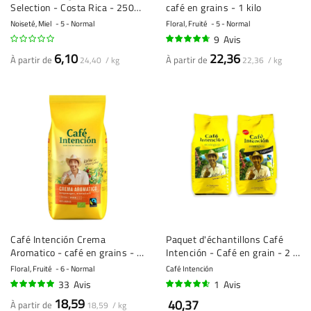
Selection - Costa Rica - 250
café en grains - 1 kilo
grammes
Noiseté, Miel
5 - Normal
Floral, Fruité
5 - Normal
9
Avis
91%
6,10
22,36
À partir de
À partir de
24,40 / kg
22,36 / kg
Café Intención Crema
Paquet d'échantillons Café
Aromatico - café en grains - 1
Intención - Café en grain - 2 x
kilo
1 kilo
Floral, Fruité
6 - Normal
Café Intención
33
Avis
1
Avis
96%
90%
18,59
40,37
À partir de
18,59 / kg