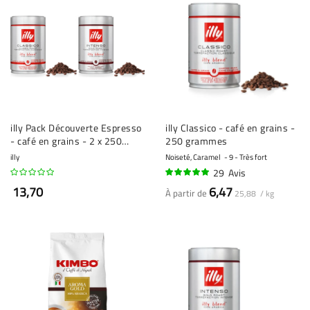
illy Pack Découverte Espresso
illy Classico - café en grains -
- café en grains - 2 x 250
250 grammes
grammes
illy
Noiseté, Caramel
9 - Très fort
29
Avis
95%
13,70
6,47
À partir de
25,88 / kg