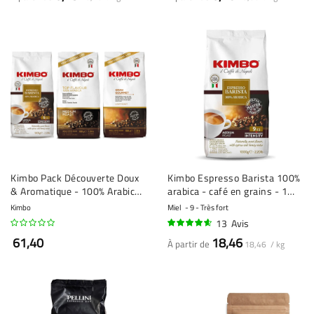
Kimbo Pack Découverte Doux
Kimbo Espresso Barista 100%
& Aromatique - 100% Arabica
arabica - café en grains - 1
- 3 x 1 kilo
kilo
Kimbo
Miel
9 - Très fort
13
Avis
89%
61,40
18,46
À partir de
18,46 / kg