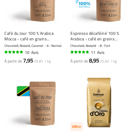
Café du Jour 100 % Arabica
Espresso décaféiné 100 %
Mocca - café en grains
Arabica - café en grains
fraîchement torréfié
fraîchement torréfié
Chocolaté, Noiseté, Caramel
6 - Normal
Chocolaté, Noiseté
8 - Fort
10
Avis
11
Avis
95%
92%
7,95
8,95
À partir de
À partir de
20,85 / kg
25,60 / kg
Offrir