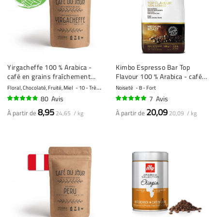
Yirgacheffe 100 % Arabica -
Kimbo Espresso Bar Top
café en grains fraîchement
Flavour 100 % Arabica - café
torréfié
en grains - 1 kilo
Floral, Chocolaté, Fruité, Miel
10 - Très fort
Noiseté
8 - Fort
80
Avis
7
Avis
93%
96%
8,95
20,09
À partir de
À partir de
24,65 / kg
20,09 / kg