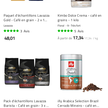
Paquet d'échantillons Lavazza
Kimbo Dolce Crema - café en
Gold - Café en grain - 2 x 1
grains - 1 kilo
kilo
Lavazza
Floral
9 - Très fort
3
Avis
5
Avis
93%
94%
17,34
48,01
À partir de
17,34 / kg
Pack d'échantillons Lavazza
illy Arabica Selection Brazil
Barista - Café en grain- 3 x 1
Cerrado Mineiro - café en