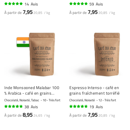
14
Avis
59
Avis
99%
93%
7,95
7,95
À partir de
À partir de
20,85 / kg
20,85 / kg
Inde Monsooned Malabar 100
Espresso Intenso - café en
% Arabica - café en grains
grains fraîchement torréfié
fraîchement torréfié
Chocolaté, Noiseté, Tabac
10 - Très fort
Chocolaté, Noiseté
12 - Très fort
38
Avis
19
Avis
92%
91%
8,95
7,95
À partir de
À partir de
24,65 / kg
20,85 / kg