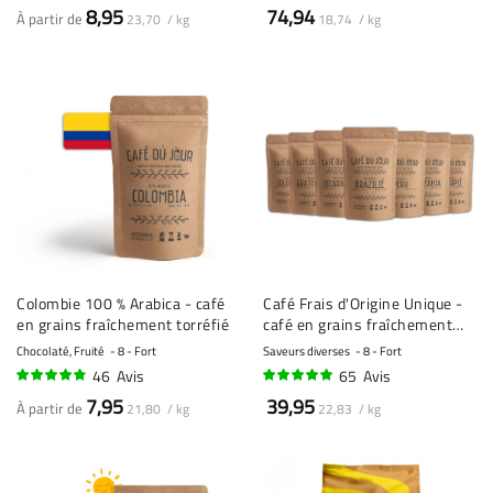
92%
95%
8,95
74,94
À partir de
23,70 / kg
18,74 / kg
Colombie 100 % Arabica - café
Café Frais d'Origine Unique -
en grains fraîchement torréfié
café en grains fraîchement
torréfié - 7 x 250g
Chocolaté, Fruité
8 - Fort
Saveurs diverses
8 - Fort
46
Avis
65
Avis
92%
95%
7,95
39,95
À partir de
21,80 / kg
22,83 / kg