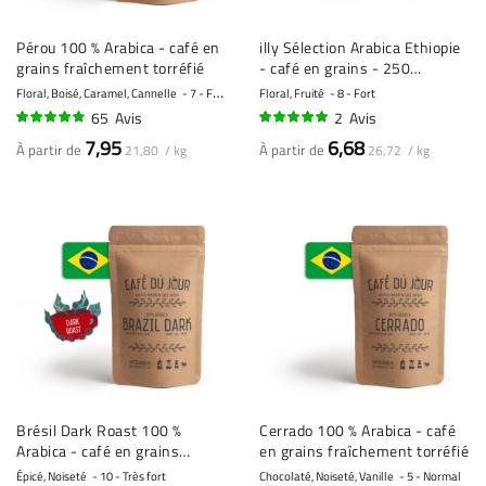
Pérou 100 % Arabica - café en
illy Sélection Arabica Ethiopie
grains fraîchement torréfié
- café en grains - 250
grammes
Floral, Boisé, Caramel, Cannelle
7 - Fort
Floral, Fruité
8 - Fort
65
Avis
2
Avis
93%
100%
7,95
6,68
À partir de
À partir de
21,80 / kg
26,72 / kg
Brésil Dark Roast 100 %
Cerrado 100 % Arabica - café
Arabica - café en grains
en grains fraîchement torréfié
fraîchement torréfié
Épicé, Noiseté
10 - Très fort
Chocolaté, Noiseté, Vanille
5 - Normal