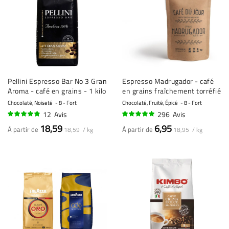
Pellini Espresso Bar No 3 Gran
Espresso Madrugador - café
Aroma - café en grains - 1 kilo
en grains fraîchement torréfié
Chocolaté, Noiseté
8 - Fort
Chocolaté, Fruité, Épicé
8 - Fort
12
Avis
296
Avis
92%
95%
18,59
6,95
À partir de
À partir de
18,59 / kg
18,95 / kg