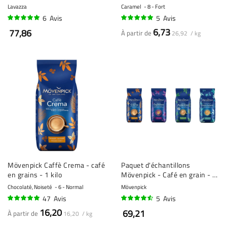
kilo
grains - 250 grammes
Lavazza
Caramel
8 - Fort
6
Avis
5
Avis
98%
100%
6,73
77,86
À partir de
26,92 / kg
Mövenpick Caffè Crema - café
Paquet d'échantillons
en grains - 1 kilo
Mövenpick - Café en grain - 4
x 1 kilo
Chocolaté, Noiseté
6 - Normal
Mövenpick
47
Avis
5
Avis
96%
88%
16,20
69,21
À partir de
16,20 / kg