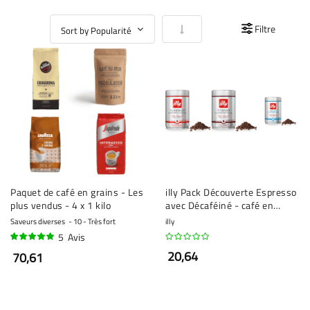
Par ordre croissant
Filtre
Paquet de café en grains - Les
illy Pack Découverte Espresso
plus vendus - 4 x 1 kilo
avec Décaféiné - café en
grains - 3 x 250 grammes
Saveurs diverses
10 - Très fort
illy
5
Avis
96%
20,64
70,61