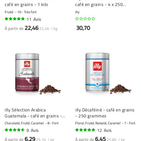
café en grains - 1 kilo
café en grains - 4 x 250
grammes
Fruité
10 - Très fort
illy
11
Avis
94%
22,46
30,70
À partir de
22,46 / kg
illy Sélection Arabica
illy Décaféiné - café en grains
Guatemala - café en grains -
- 250 grammes
250 grammes
Chocolaté, Fruité, Caramel
8 - Fort
Floral, Fruité, Noiseté, Caramel
7 - Fort
9
Avis
12
Avis
90%
96%
6,29
6,45
À partir de
À partir de
25,16 / kg
25,80 / kg