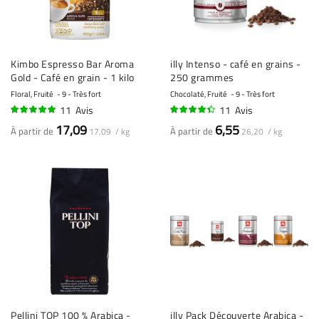
Kimbo Espresso Bar Aroma
illy Intenso - café en grains -
Gold - Café en grain - 1 kilo
250 grammes
Floral, Fruité
9 - Très fort
Chocolaté, Fruité
9 - Très fort
11
Avis
11
Avis
96%
85%
17,09
6,55
À partir de
À partir de
17,09 / kg
26,20 / kg
Pellini TOP 100 % Arabica -
illy Pack Découverte Arabica -