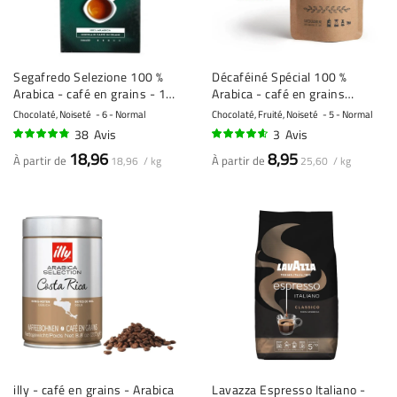
Segafredo Selezione 100 %
Décaféiné Spécial 100 %
Arabica - café en grains - 1
Arabica - café en grains
kilo
fraîchement torréfié
Chocolaté, Noiseté
6 - Normal
Chocolaté, Fruité, Noiseté
5 - Normal
38
Avis
3
Avis
93%
90%
18,96
8,95
À partir de
À partir de
18,96 / kg
25,60 / kg
illy - café en grains - Arabica
Lavazza Espresso Italiano -