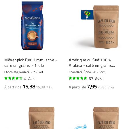
Mövenpick Der Himmlische -
Amérique du Sud 100 %
café en grains - 1 kilo
Arabica - café en grains
fraîchement torréfié
Chocolaté, Noiseté
7 - Fort
Chocolaté, Épicé
8 - Fort
4
Avis
67
Avis
85%
94%
15,38
7,95
À partir de
À partir de
15,38 / kg
20,85 / kg