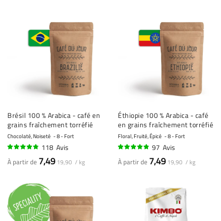
Brésil 100 % Arabica - café en
Éthiopie 100 % Arabica - café
grains fraîchement torréfié
en grains fraîchement torréfié
Chocolaté, Noiseté
8 - Fort
Floral, Fruité, Épicé
8 - Fort
118
Avis
97
Avis
92%
92%
7,49
7,49
À partir de
À partir de
19,90 / kg
19,90 / kg