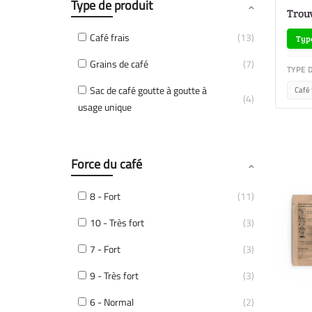
Type de produit
Trouv
Café frais
13
Type
Grains de café
7
TYPE 
Sac de café goutte à goutte à
Café 
4
usage unique
Force du café
8 - Fort
11
10 - Très fort
3
7 - Fort
3
9 - Très fort
3
6 - Normal
2