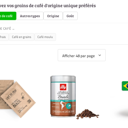
ez vos grains de café d'origine unique préférés
 de café
Autres types
Origine
Goût
DE CAFÉ →
frais
Café en grains
Café moulu