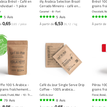
bica Brésil - Café en
illy Arabica Selection Brazil
Brésil 100
ndividuel - 1 pièce
Cerrado Mineiro - café en
grains fr
grains - 250 grammes
r
Caramel
8 - Fort
Chocolaté, N
5
Avis
5
Avis
100%
92%
0,65
6,53
de
À partir de
À partir de
0,65 / pièce
26,12 / kg
ffe 100 % Arabica -
Café du Jour Single Serve Drip
Pérou 100
grains fraîchement
Coffee - 100% arabica
grains fr
ETHIOPIA - café filtre à
olaté, Fruité, Miel
10 - Très fort
Café du Jour
Floral, Boisé
emporter !
79
Avis
8
Avis
91%
93%
8.95
0,65