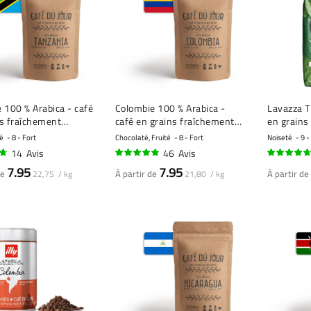
 100 % Arabica - café
Colombie 100 % Arabica -
Lavazza Tierr
ns fraîchement
café en grains fraîchement
en grains 
torréfié
sé
8 - Fort
Chocolaté, Fruité
8 - Fort
Noiseté
9 -
14
Avis
46
Avis
92%
90%
7.95
7.95
de
À partir de
À partir de
22,75 / kg
21,80 / kg