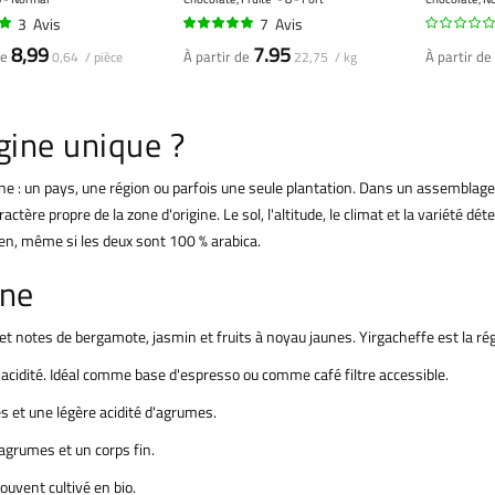
3
Avis
7
Avis
96%
8,99
7.95
de
À partir de
À partir de
0,64 / pièce
22,75 / kg
igine unique ?
igine : un pays, une région ou parfois une seule plantation. Dans un assemblag
ractère propre de la zone d'origine. Le sol, l'altitude, le climat et la variété 
ien, même si les deux sont 100 % arabica.
ine
 et notes de bergamote, jasmin et fruits à noyau jaunes. Yirgacheffe est la ré
e acidité. Idéal comme base d'espresso ou comme café filtre accessible.
es et une légère acidité d'agrumes.
agrumes et un corps fin.
ouvent cultivé en bio.