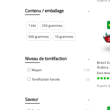
À partir 
Contenu / emballage
1 kilo
250 grammes
500 grammes
10 grammes
Niveau de torréfaction
Brésil D
Arabica 
Moyen
19
fraîchem
Épicé, Nois
Torréfaction foncée
3
99%
À partir 
Saveur