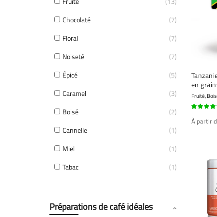
Fruité
13
Chocolaté
7
Floral
7
Noiseté
7
Épicé
5
Tanzanie
en grai
Caramel
3
torréfié
Fruité, Boi
Boisé
2
92%
À partir 
Cannelle
1
Miel
1
Tabac
1
Préparations de café idéales