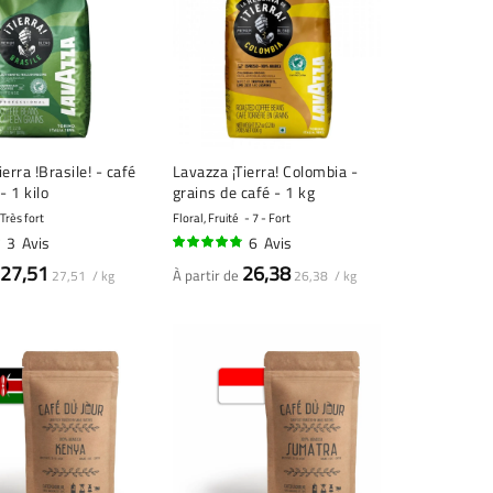
a !Brasile! - café
Lavazza ¡Tierra! Colombia -
- 1 kilo
grains de café - 1 kg
 Très fort
Floral, Fruité
7 - Fort
3
Avis
6
Avis
93%
27,51
26,38
À partir de
27,51 / kg
26,38 / kg