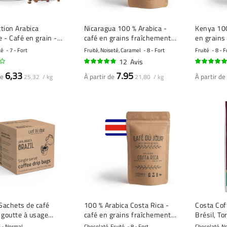
ction Arabica
Nicaragua 100 % Arabica -
Kenya 100
 - Café en grain -
café en grains fraîchement
en grains
ammes
torréfié
torréfié
té
7 - Fort
Fruité, Noiseté, Caramel
8 - Fort
Fruité
8 - F
12
Avis
93%
100%
6,33
7.95
de
À partir de
À partir de
25,32 / kg
21,80 / kg
 Sachets de café
100 % Arabica Costa Rica -
Costa Cof
 goutte à usage
café en grains fraîchement
Brésil, To
 14 pièces
torréfié
Café en gr
 - Normal
Chocolaté, Fruité
8 - Fort
Chocolaté, N