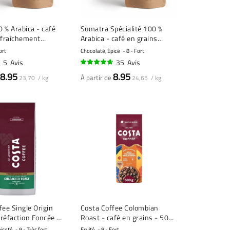
 % Arabica - café
Sumatra Spécialité 100 %
 fraîchement
Arabica - café en grains
fraîchement torréfié
ort
Chocolaté, Épicé
8 - Fort
5
Avis
35
Avis
92%
8.95
8.95
À partir de
23,70 / kg
24,65 / kg
fee Single Origin
Costa Coffee Colombian
rréfaction Foncée -
Roast - café en grains - 500
ains - 1 kilo
grammes
oiseté
9 - Très fort
Fruité
8 - Fort