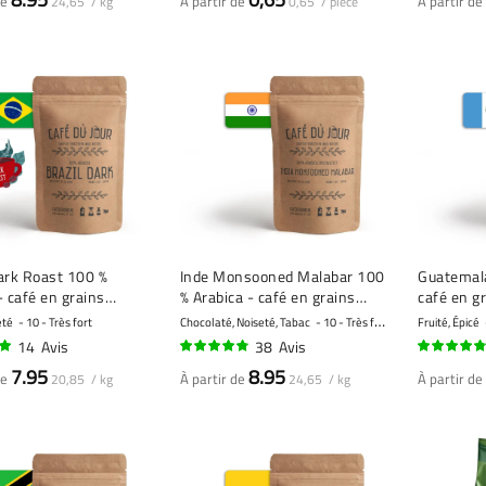
de
À partir de
À partir de
24,65 / kg
0,65 / pièce
ark Roast 100 %
Inde Monsooned Malabar 100
Guatemala
- café en grains
% Arabica - café en grains
café en g
ent torréfié
fraîchement torréfié
torréfié
eté
10 - Très fort
Chocolaté, Noiseté, Tabac
10 - Très fort
Fruité, Épicé
14
Avis
38
Avis
92%
92%
7.95
8.95
de
À partir de
À partir de
20,85 / kg
24,65 / kg