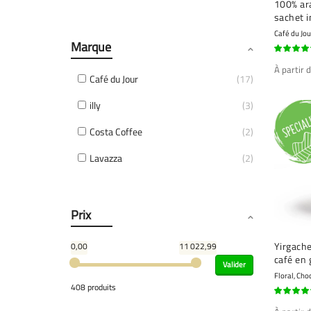
100% ara
sachet i
Café du Jou
Marque
100%
À partir 
Café du Jour
17
illy
3
Costa Coffee
2
Lavazza
2
Prix
Yirgache
0,00
11 022,99
café en 
Valider
torréfié
Floral, Choc
408 produits
93%