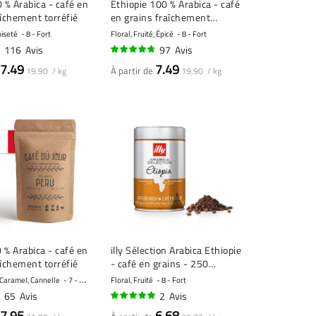
 % Arabica - café en
Éthiopie 100 % Arabica - café
aîchement torréfié
en grains fraîchement
torréfié
oiseté
8 - Fort
Floral, Fruité, Épicé
8 - Fort
116
Avis
97
Avis
92%
7.49
7.49
À partir de
19,90 / kg
19,90 / kg
 % Arabica - café en
illy Sélection Arabica Ethiopie
aîchement torréfié
- café en grains - 250
grammes
, Caramel, Cannelle
7 - Fort
Floral, Fruité
8 - Fort
65
Avis
2
Avis
100%
7.95
6,68