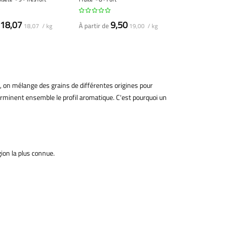
18,07
9,50
À partir de
18,07 / kg
19,00 / kg
e, on mélange des grains de différentes origines pour
déterminent ensemble le profil aromatique. C'est pourquoi un
gion la plus connue.