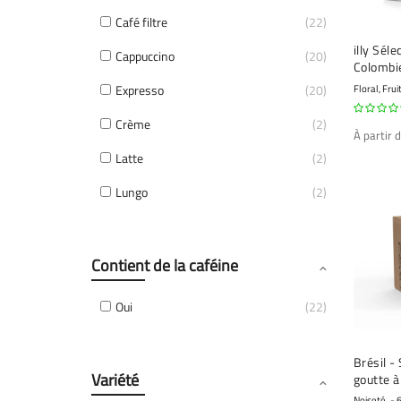
Café filtre
22
illy Séle
Cappuccino
20
Colombie
250 gr
Expresso
20
Floral, Frui
Crème
2
À partir 
Latte
2
Lungo
2
Contient de la caféine
Oui
22
Brésil -
Variété
goutte à
unique -
Noiseté
6