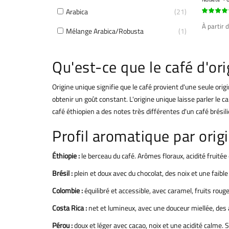
Arabica
21
97%
À partir 
Mélange Arabica/Robusta
1
Qu'est-ce que le café d'or
Origine unique signifie que le café provient d'une seule or
obtenir un goût constant. L'origine unique laisse parler le ca
café éthiopien a des notes très différentes d'un café brésil
Profil aromatique par orig
Éthiopie :
le berceau du café. Arômes floraux, acidité fruitée
Brésil :
plein et doux avec du chocolat, des noix et une faibl
Colombie :
équilibré et accessible, avec caramel, fruits roug
Costa Rica :
net et lumineux, avec une douceur miellée, des 
Pérou :
doux et léger avec cacao, noix et une acidité calme. S