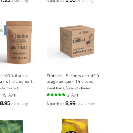
À partir de
21,80 / kg
26,72 / kg
 100 % Arabica -
Éthiopie - Sachets de café à
rains fraîchement
usage unique - 14 pièces
9 - Très fort
Floral, Fruité, Épicé
6 - Normal
19
Avis
2
Avis
95%
8.95
8,99
À partir de
23,70 / kg
0,64 / pièce