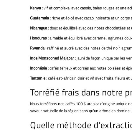
Kenya :
vif et complexe, avec cassis, baies rouges et une aci
Guatemala :
riche et épicé avec cacao, noisette et un corps s
Nicaragua :
doux et équilibré avec des notes chocolatées et u
Honduras :
aimable et équilibré avec caramel, agrumes doux
Rwanda :
raffiné et sucré avec des notes de thé noir, agrum
Inde Monsooned Malabar :
jauni de façon unique par les ven
Indonésie :
cafés terreux et corsés aux notes boisées et ép
Tanzanie :
café est-africain clair et vif avec fruits, fleurs et
Torréfié frais dans notre p
Nous torréfions nos cafés 100 % arabica d'origine unique nou
saveur naturelle de la région sans qu'un arôme en domine u
Quelle méthode d'extractio