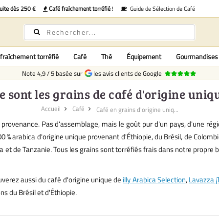
uite dès 250 €
Café fraîchement torréfié
!
Guide de Sélection de Café
fraîchement torréfié
Café
Thé
Équipement
Gourmandises
Note
4,9
/
5
basée sur
les avis clients de Google
 sont les grains de café d'origine uniq
Accueil
Café
Café en grains d'origine uniq...
le provenance. Pas d'assemblage, mais le goût pur d'un pays, d'une rég
00 % arabica d'origine unique provenant d'Éthiopie, du Brésil, de Colomb
et de Tanzanie. Tous les grains sont torréfiés frais dans notre propre b
verez aussi du café d'origine unique de
illy Arabica Selection
,
Lavazza ¡T
s du Brésil et d'Éthiopie.