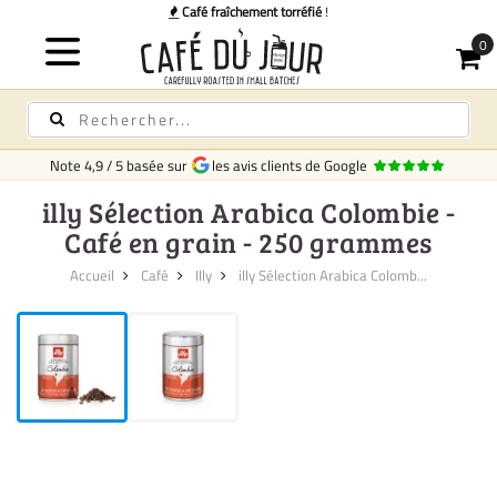
 fraîchement torréfié
!
Note
4,9
/
5
basée sur
les avis clients de Google
illy Sélection Arabica Colombie -
Café en grain - 250 grammes
Accueil
Café
Illy
illy Sélection Arabica Colomb...