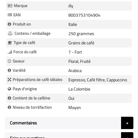
d’information
Marque
illy
EAN
8003753104904
Produit en
Italie
Contenu / emballage
250 grammes
Type de café
Grains de café
Force du café
7 - Fort
Saveur
Floral, Fruité
Variété
Arabica
Préparations de café idéales
Expresso, Café filtre, Cappuccino
Pays d'origine
La Colombie
Contient de la caféine
Oui
Niveau de torréfaction
Moyen
Commentaires