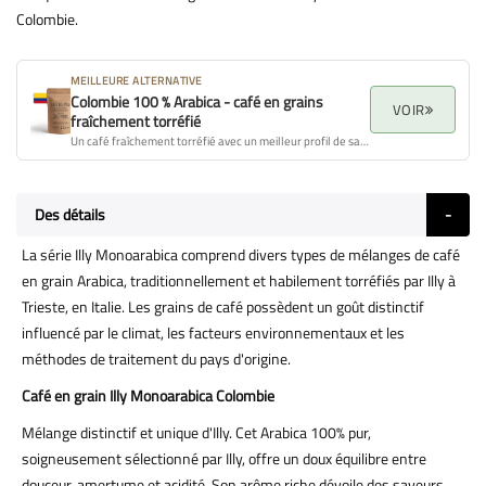
Colombie.
MEILLEURE ALTERNATIVE
Colombie 100 % Arabica - café en grains
VOIR
fraîchement torréfié
Un café fraîchement torréfié avec un meilleur profil de saveur, arôme et qualité globale.
Des détails
La série Illy Monoarabica comprend divers types de mélanges de café
en grain Arabica, traditionnellement et habilement torréfiés par Illy à
Trieste, en Italie. Les grains de café possèdent un goût distinctif
influencé par le climat, les facteurs environnementaux et les
méthodes de traitement du pays d'origine.
Café en grain Illy Monoarabica Colombie
Mélange distinctif et unique d'Illy. Cet Arabica 100% pur,
soigneusement sélectionné par Illy, offre un doux équilibre entre
douceur, amertume et acidité. Son arôme riche dévoile des saveurs