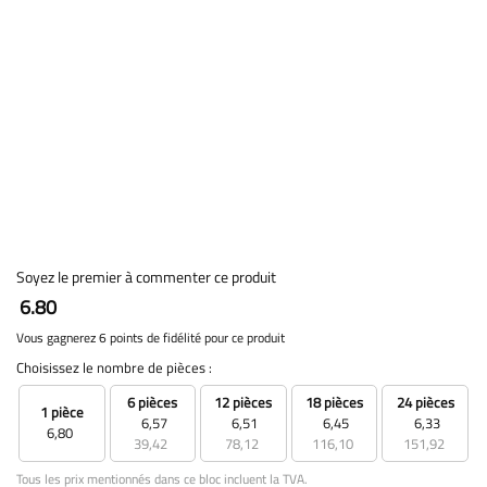
Soyez le premier à commenter ce produit
6.80
Vous gagnerez 6 points de fidélité pour ce produit
Choisissez le nombre de pièces :
6 pièces
12 pièces
18 pièces
24 pièces
1 pièce
6,57
6,51
6,45
6,33
6,80
39,42
78,12
116,10
151,92
Tous les prix mentionnés dans ce bloc incluent la TVA.