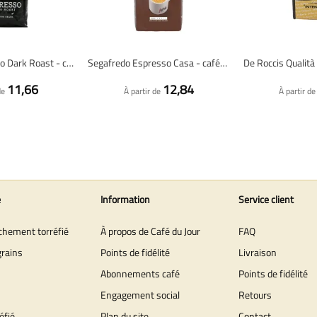
Lazarro Espresso Dark Roast - café en grains - 1 kilo
Segafredo Espresso Casa - café en grains - 1 kilo
11,66
12,84
de
À partir de
À partir de
e
Information
Service client
îchement torréfié
À propos de Café du Jour
FAQ
grains
Points de fidélité
Livraison
Abonnements café
Points de fidélité
Engagement social
Retours
éfié
Plan du site
Contact