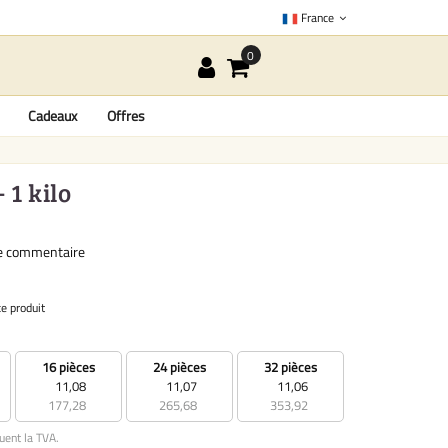
France
Cadeaux
Offres
 1 kilo
re commentaire
ce produit
16 pièces
24 pièces
32 pièces
11,08
11,07
11,06
177,28
265,68
353,92
uent la TVA.