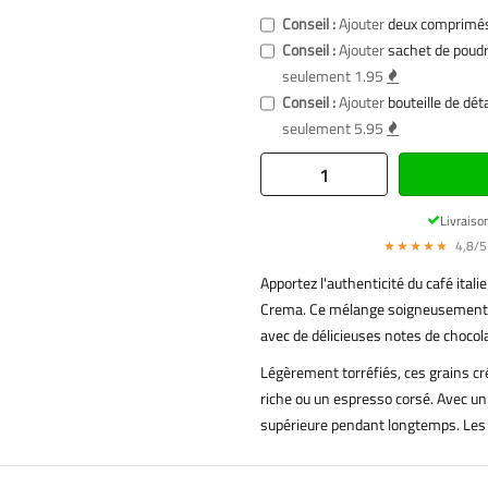
Conseil :
Ajouter
deux comprimés
Conseil :
Ajouter
sachet de poudr
seulement 1.95
Conseil :
Ajouter
bouteille de dét
seulement 5.95
Livraiso
★★★★★
4,8/5 
Apportez l'authenticité du café ital
Crema. Ce mélange soigneusement é
avec de délicieuses notes de chocola
Légèrement torréfiés, ces grains cr
riche ou un espresso corsé. Avec un 
supérieure pendant longtemps. Les 