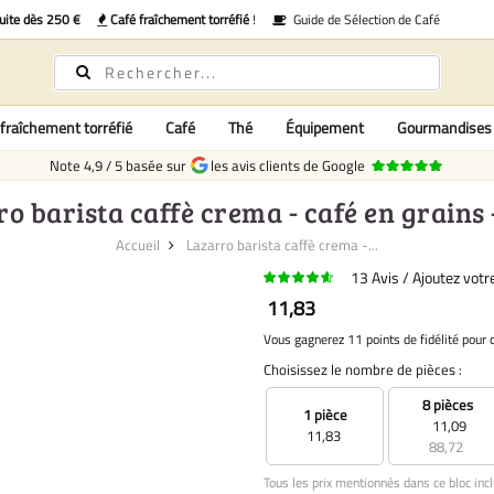
uite dès 250 €
Café fraîchement torréfié
!
Guide de Sélection de Café
fraîchement torréfié
Café
Thé
Équipement
Gourmandises
Note
4,9
/
5
basée sur
les avis clients de Google
o barista caffè crema - café en grains -
Accueil
Lazarro barista caffè crema -...
13
Avis
Ajoutez vot
11,83
Vous gagnerez 11 points de fidélité pour 
Choisissez le nombre de pièces :
8 pièces
1 pièce
11,09
11,83
88,72
Tous les prix mentionnés dans ce bloc incl