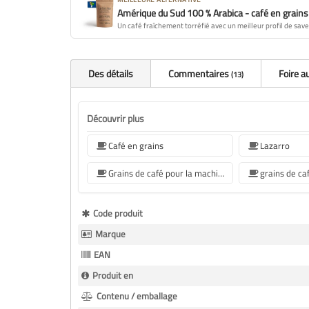
Amérique du Sud 100 % Arabica - café en grains
Un café fraîchement torréfié avec un meilleur profil de save
Des détails
Commentaires
Foire a
13
Découvrir plus
Café en grains
Lazarro
Grains de café pour la machine à café Krups
Plus
Code produit
d’information
Marque
EAN
Produit en
Contenu / emballage