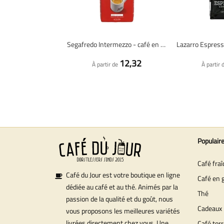
Segafredo Intermezzo - café en grains - 1 kilo
12,32
À partir de
À partir 
Populair
Café fra
Café du Jour est votre boutique en ligne
Café en 
dédiée au café et au thé. Animés par la
Thé
passion de la qualité et du goût, nous
Cadeaux
vous proposons les meilleures variétés
livrées directement chez vous. Une
Café torr