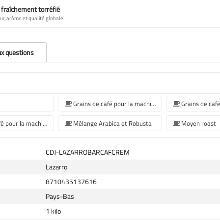
 fraîchement torréfié
ur, arôme et qualité globale.
ux questions
Grains de café pour la machine à café Jura
grains de café pour la machine à café Siemens
Mélange Arabica et Robusta
Moyen roast
CDJ-LAZARROBARCAFCREM
Lazarro
8710435137616
Pays-Bas
1 kilo