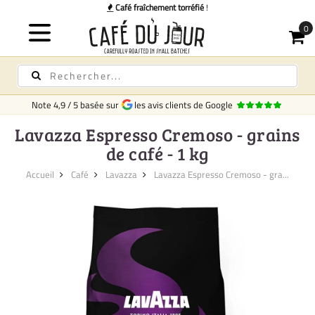
ent torréfié
!
Note
4,9
/
5
basée sur
les avis clients de Google
Lavazza Espresso Cremoso - grains
de café - 1 kg
Accueil
Café
Lavazza
Lavazza Espresso Cremoso - gra...