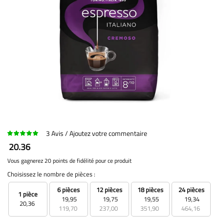
3
Avis
Ajoutez votre commentaire
20.36
Vous gagnerez 20 points de fidélité pour ce produit
Choisissez le nombre de pièces :
6 pièces
12 pièces
18 pièces
24 pièces
1 pièce
19,95
19,75
19,55
19,34
20,36
119,70
237,00
351,90
464,16