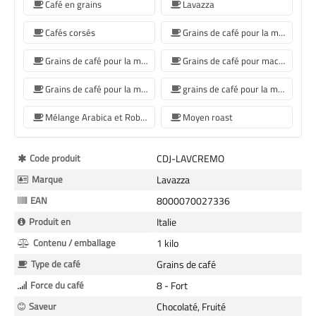
Café en grains
Lavazza
Cafés corsés
Grains de café pour la machine à café Jura
Grains de café pour la machine à café De'Longhi
Grains de café pour machine à café Philips
Grains de café pour la machine à café Krups
grains de café pour la machine à café Siemens
Mélange Arabica et Robusta
Moyen roast
Plus
Code produit
CDJ-LAVCREMO
d’information
Marque
Lavazza
EAN
8000070027336
Produit en
Italie
Contenu / emballage
1 kilo
Type de café
Grains de café
Force du café
8 - Fort
Saveur
Chocolaté, Fruité