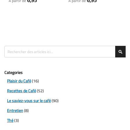
6,95
6,95
À partir de
À partir de
Rechercher
Rec
Categories
Plaisir du Café
(16)
Recettes de Café
(52)
Le saviez-vous sur le café
(90)
Entretien
(8)
Thé
(3)