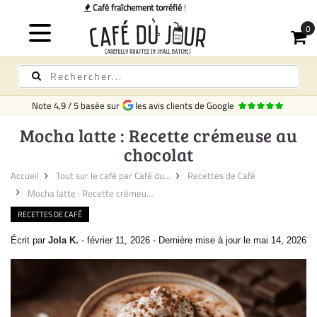
Livraison rapide
en France
Note
4,9
/
5
basée sur
les avis clients de Google
Mocha latte : Recette crémeuse au
chocolat
Accueil
Tout sur le café par Café du...
Recettes de Café
Mocha latte : Recette crémeus...
RECETTES DE CAFÉ
Écrit par
Jola K.
-
février 11, 2026
-
Dernière mise à jour le mai 14, 2026