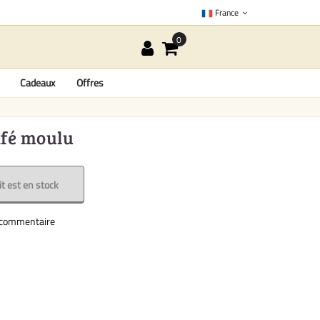
France
Cadeaux
Offres
afé moulu
t est en stock
e commentaire