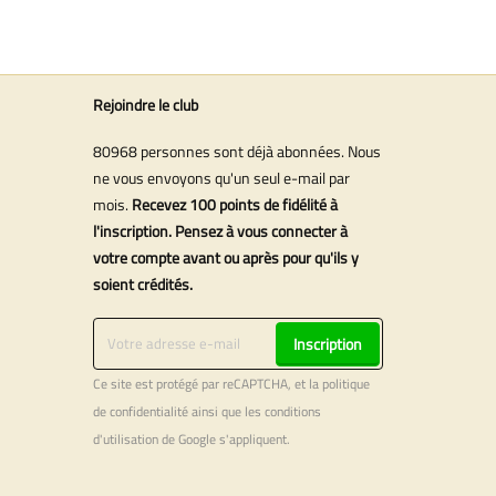
Rejoindre le club
80968 personnes sont déjà abonnées. Nous
ne vous envoyons qu'un seul e-mail par
mois.
Recevez 100 points de fidélité à
l'inscription. Pensez à vous connecter à
votre compte avant ou après pour qu'ils y
soient crédités.
Inscription
Ce site est protégé par reCAPTCHA, et la
politique
de confidentialité
ainsi que les
conditions
d'utilisation
de Google s'appliquent.