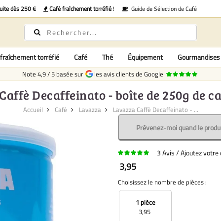
uite dès 250 €
Café fraîchement torréfié
!
Guide de Sélection de Café
fraîchement torréfié
Café
Thé
Équipement
Gourmandises
Note
4,9
/
5
basée sur
les avis clients de Google
Caffè Decaffeinato - boîte de 250g de c
Accueil
Café
Lavazza
Lavazza Caffè Decaffeinato - ...
Prévenez-moi quand le produi
3
Avis
Ajoutez votr
3,95
Choisissez le nombre de pièces :
1 pièce
3,95