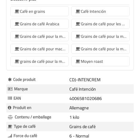
Café en grains
Café Intención
Grains de café Arabica
Grains de café pour les machines à café Sage
Grains de café pour la machine à café Jura
Grains de café pour la machine à café De'Longhi
Grains de café pour machine à café Philips
Grains de café pour la machine à café Krups
grains de café pour la machine à café Siemens
Moyen roast
Plus
Code produit
CDJ-INTENCREM
d’information
Marque
Café Intención
EAN
4006581020686
Produit en
Allemagne
Contenu / emballage
1 kilo
Type de café
Grains de café
Force du café
6 - Normal