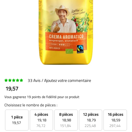
33
Avis
Ajoutez votre commentaire
19,57
Vous gagnerez 19 points de fidélité pour ce produit
Choisissez le nombre de pièces :
4 pièces
8 pièces
12 pièces
16 pièces
1 pièce
19,18
18,98
18,79
18,59
19,57
76,72
151,84
225,48
297,44