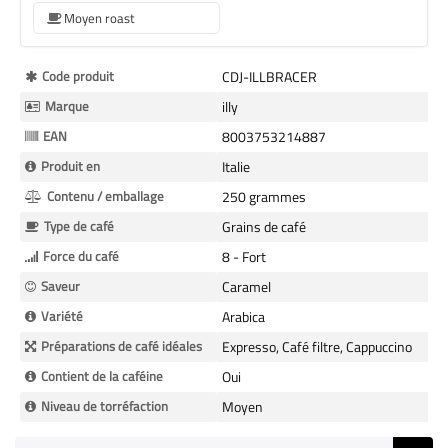
Moyen roast
Plus
Code produit
CDJ-ILLBRACER
d’information
Marque
illy
EAN
8003753214887
Produit en
Italie
Contenu / emballage
250 grammes
Type de café
Grains de café
Force du café
8 - Fort
Saveur
Caramel
Variété
Arabica
Préparations de café idéales
Expresso, Café filtre, Cappuccino
Contient de la caféine
Oui
Niveau de torréfaction
Moyen