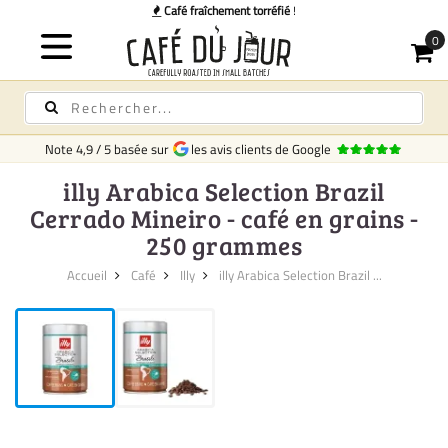
afé fraîchement torréfié
!
Note
4,9
/
5
basée sur
les avis clients de Google
illy Arabica Selection Brazil
Cerrado Mineiro - café en grains -
250 grammes
Accueil
Café
Illy
illy Arabica Selection Brazil ...