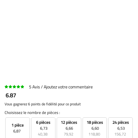
5
Avis
Ajoutez votre commentaire
6.87
Vous gagnerez 6 points de fidélité pour ce produit
Choisissez le nombre de pièces :
6 pièces
12 pièces
18 pièces
24 pièces
1 pièce
6,73
6,66
6,60
6,53
6,87
40,38
79,92
118,80
156,72