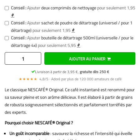
Conseil :
Ajouter
deux comprimés de nettoyage
pour seulement 1,95
Conseil :
Ajouter
sachet de poudre de détartrage (universel / pour 1
détartrage)
pour seulement 1,95
Conseil :
Ajouter
bouteille de détartrage 500ml (universelle / pour le
détartrage 4x)
pour seulement 5,95
AJOUTER AU PANIER
Livraison à partir de 3,95 €,
gratuite dès 250 €
★★★★★
4,8/5 · Adoré par plus de 120 000 amateurs de café
Le classique NESCAFÉ® Original. Ce café instantané est renommé pour
sa saveur pleine et son arôme délicieux. Il est élaboré à partir de grains
de robusta soigneusement sélectionnés et parfaitement torréfiés par
des experts.
Pourquoi choisir NESCAFÉ® Original ?
Un goût incomparable
: savourez la richesse et l'intensité qui éveille