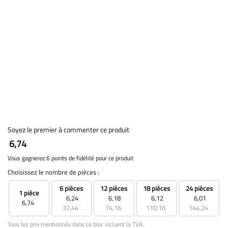
Soyez le premier à commenter ce produit
6,74
Vous gagnerez 6 points de fidélité pour ce produit
Choisissez le nombre de pièces :
6 pièces
12 pièces
18 pièces
24 pièces
1 pièce
6,24
6,18
6,12
6,01
6,74
37,44
74,16
110,16
144,24
Tous les prix mentionnés dans ce bloc incluent la TVA.