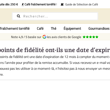
uite dès 250 €
Café fraîchement torréfié
!
Guide de Sélection de Café
fraîchement torréfié
Café
Thé
Équipement
Gourmandises
Note
4,9
/
5
basée sur
les avis clients de Google
points de fidélité ont-ils une date d’expi
points de fidélité ont une date d’expiration de 12 mois à compter du moment où
ns l’année pour profiter de la remise accumulée. Si vous recevez un e-mail v
pouvez pas les utiliser à ce moment-là, n’hésitez pas à nous envoyer un mess
re.