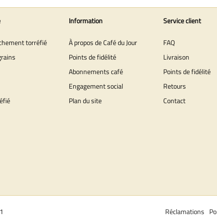
e
Information
Service client
îchement torréfié
À propos de Café du Jour
FAQ
grains
Points de fidélité
Livraison
Abonnements café
Points de fidélité
Engagement social
Retours
éfié
Plan du site
Contact
01
Réclamations
Po