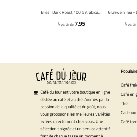
Brésil Dark Roast 100 % Arabica - café en grains fraîchement torréfié
7,95
À partir de
À partir
Populair
Café fra
Café du Jour est votre boutique en ligne
Café en 
dédiée au café et au thé. Animés par la
Thé
passion de la qualité et du goût, nous
Cadeaux
vous proposons les meilleures variétés
livrées directement chez vous. Une
Café torr
sélection soignée et un service attentif
font de chaque tasse un moment à