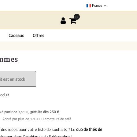
France
Cadeaux
Offres
ammes
t est en stock
oduit
n à partir de 3,95 €,
gratuite dès 250 €
· Adoré par plus de 120 000 amateurs de café
des idées pour votre liste de souhaits ? Le
duo de thés de
 plonger dans l'ambiance du 5 décembre !