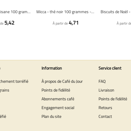
Glühwein Tea - tisane 100 grammes - Café du Jour thé en vrac
Wicca - thé noir 100 grammes - Café du Jour thé en vrac
5,42
4,71
 de
À partir de
À partir d
e
Information
Service client
îchement torréfié
À propos de Café du Jour
FAQ
grains
Points de fidélité
Livraison
Abonnements café
Points de fidélité
Engagement social
Retours
éfié
Plan du site
Contact