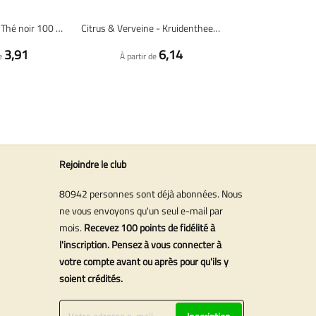
Biscuits de Noël - Thé noir 100 grammes - Café du Jour thé en vrac
Citrus & Verveine - Kruidenthee 100 gram - Café du Jour losse thee
3,91
6,14
e
À partir de
Rejoindre le club
80942 personnes sont déjà abonnées. Nous
ne vous envoyons qu'un seul e-mail par
mois.
Recevez 100 points de fidélité à
l'inscription. Pensez à vous connecter à
votre compte avant ou après pour qu'ils y
soient crédités.