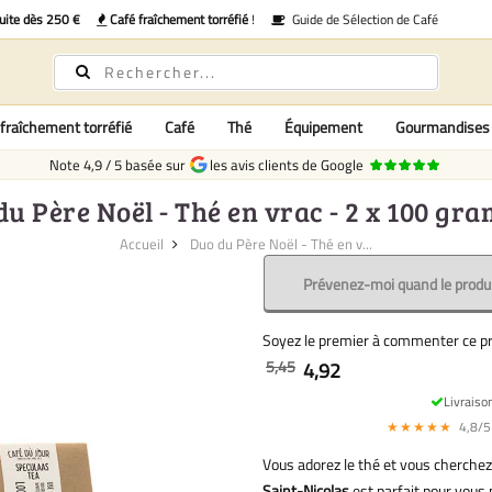
uite dès 250 €
Café fraîchement torréfié
!
Guide de Sélection de Café
fraîchement torréfié
Café
Thé
Équipement
Gourmandises
Note
4,9
/
5
basée sur
les avis clients de Google
du Père Noël - Thé en vrac - 2 x 100 gr
Accueil
Duo du Père Noël - Thé en v...
Prévenez-moi quand le produi
Soyez le premier à commenter ce pr
5,45
4,92
Livraiso
★★★★★
4,8/5 
Vous adorez le thé et vous cherchez 
Saint-Nicolas
est parfait pour vous