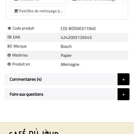
Pastilles de nettoyage pour machines à café
Plus
Code produit
CDJ-BOS00311940
d’information
EAN
4242005126545
Marque
Bosch
Matériau
Papier
Produit en
Allemagne
Commentaires
4
Foire aux questions