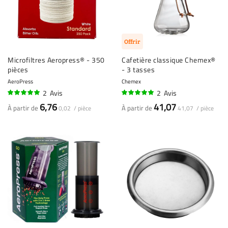
Offrir
Microfiltres Aeropress® - 350
Cafetière classique Chemex®
pièces
- 3 tasses
AeroPress
Chemex
2
Avis
2
Avis
95%
100%
6,76
41,07
À partir de
À partir de
0,02 / pièce
41,07 / pièce