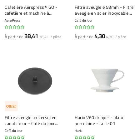
Cafetière Aeropress® GO -
Filtre aveugle ø 58mm - Filtre
cafetière et machine à
aveugle en acier inoxydable
espresso
Café du Jour - Outil de
AeroPress
Café du Jour
nettoyage pour machine à
espresso
38,41
4,30
À partir de
À partir de
38,41 / pièce
4,30 / pièce
Offrir
Filtre aveugle universel en
Hario V60 dripper - blanc
caoutchouc - Café du Jour
porcelaine - taille 01
filtre aveugle en caoutchouc Ø
Café du Jour
Hario
50mm - Outil de nettoyage