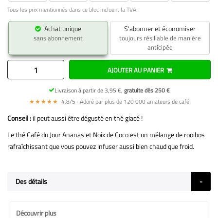
Tous les prix mentionnés dans ce bloc incluent la TVA.
Achat unique
S'abonner et économiser
sans abonnement
toujours résiliable de manière
anticipée
AJOUTER AU PANIER
Livraison à partir de 3,95 €,
gratuite dès 250 €
★★★★★
4,8/5 · Adoré par plus de 120 000 amateurs de café
Conseil :
il peut aussi être dégusté en thé glacé !
Le thé Café du Jour Ananas et Noix de Coco est un mélange de rooibos
rafraîchissant que vous pouvez infuser aussi bien chaud que froid.
Des détails
Découvrir plus