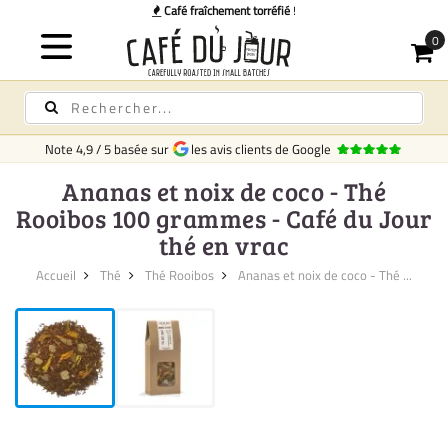
Café fraîchement torréfié
!
Note
4,9
/
5
basée sur
les avis clients de Google
Ananas et noix de coco - Thé
Rooibos 100 grammes - Café du Jour
thé en vrac
Accueil
Thé
Thé Rooibos
Ananas et noix de coco - Thé ...