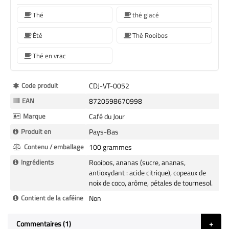
Thé
thé glacé
Été
Thé Rooibos
Thé en vrac
Plus
Code produit
CDJ-VT-0052
d’information
EAN
8720598670998
Marque
Café du Jour
Produit en
Pays-Bas
Contenu / emballage
100 grammes
Ingrédients
Rooibos, ananas (sucre, ananas,
antioxydant : acide citrique), copeaux de
noix de coco, arôme, pétales de tournesol.
Contient de la caféine
Non
Commentaires
1