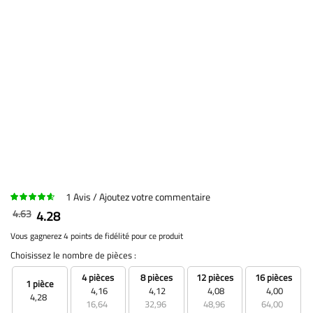
1
Avis
Ajoutez votre commentaire
4.63
4.28
Vous gagnerez 4 points de fidélité pour ce produit
Choisissez le nombre de pièces :
4 pièces
8 pièces
12 pièces
16 pièces
1 pièce
4,16
4,12
4,08
4,00
4,28
16,64
32,96
48,96
64,00