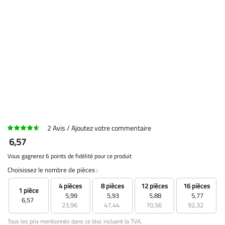
2
Avis
Ajoutez votre commentaire
6,57
Vous gagnerez 6 points de fidélité pour ce produit
Choisissez le nombre de pièces :
4 pièces
8 pièces
12 pièces
16 pièces
1 pièce
5,99
5,93
5,88
5,77
6,57
23,96
47,44
70,56
92,32
Tous les prix mentionnés dans ce bloc incluent la TVA.