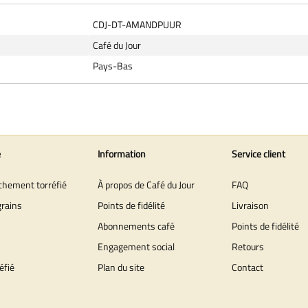
CDJ-DT-AMANDPUUR
Café du Jour
Pays-Bas
e
Information
Service client
îchement torréfié
À propos de Café du Jour
FAQ
grains
Points de fidélité
Livraison
Abonnements café
Points de fidélité
Engagement social
Retours
éfié
Plan du site
Contact