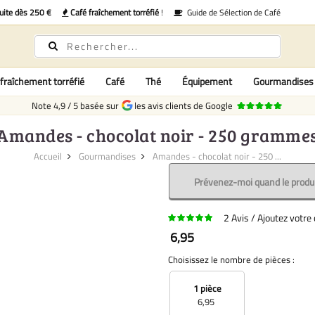
uite dès 250 €
Café fraîchement torréfié
!
Guide de Sélection de Café
fraîchement torréfié
Café
Thé
Équipement
Gourmandises
Note
4,9
/
5
basée sur
les avis clients de Google
Amandes - chocolat noir - 250 gramme
Accueil
Gourmandises
Amandes - chocolat noir - 250 ...
Prévenez-moi quand le produi
2
Avis
Ajoutez votr
6,95
Choisissez le nombre de pièces :
1 pièce
6,95