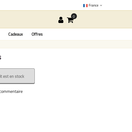
France
Cadeaux
Offres
s
t est en stock
e commentaire