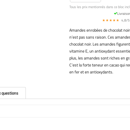
Tous les prix mentionnés dans ce bloc incl
Livraiso
★★★★★
4,8/5 
Amandes enrobées de chocolat noir. 
n’est pas sans raison. Ces amande
chocolat noir. Les amandes figurent 
vitamine E, un antioxydant essentie
plus, les amandes sont riches en gr
C’est la forte teneur en cacao qui ren
en fer et en antioxydants.
x questions