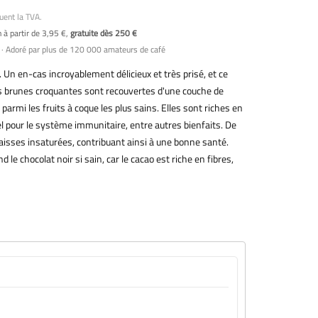
uent la TVA.
n à partir de 3,95 €,
gratuite dès 250 €
· Adoré par plus de 120 000 amateurs de café
Un en-cas incroyablement délicieux et très prisé, et ce
s brunes croquantes sont recouvertes d'une couche de
parmi les fruits à coque les plus sains. Elles sont riches en
l pour le système immunitaire, entre autres bienfaits. De
aisses insaturées, contribuant ainsi à une bonne santé.
d le chocolat noir si sain, car le cacao est riche en fibres,