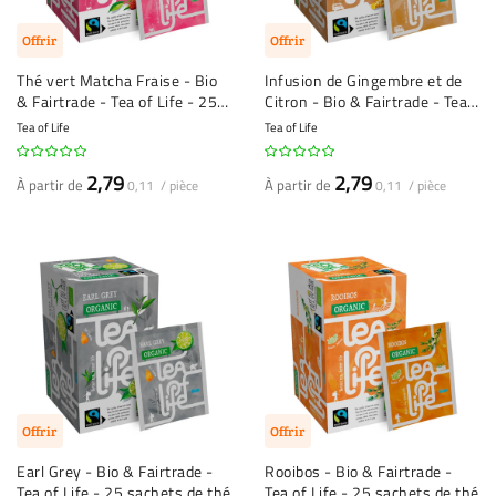
Offrir
Offrir
Thé vert Matcha Fraise - Bio
Infusion de Gingembre et de
& Fairtrade - Tea of Life - 25
Citron - Bio & Fairtrade - Tea
sachets de thé
of Life - 25 sachets de thé
Tea of Life
Tea of Life
2,79
2,79
À partir de
À partir de
0,11 / pièce
0,11 / pièce
Offrir
Offrir
Earl Grey - Bio & Fairtrade -
Rooibos - Bio & Fairtrade -
Tea of Life - 25 sachets de thé
Tea of Life - 25 sachets de thé