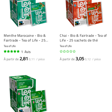
Menthe Marocaine - Bio &
Chai - Bio & Fairtrade - Tea of
Fairtrade - Tea of Life - 25
Life - 25 sachets de thé
sachets de thé
Tea of Life
Tea of Life
1
Avis
100%
2,81
3,05
À partir de
À partir de
0,11 / pièce
0,12 / pièce