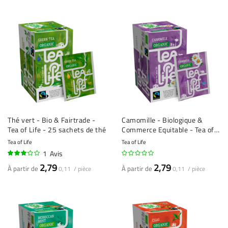
Thé vert - Bio & Fairtrade -
Camomille - Biologique &
Tea of Life - 25 sachets de thé
Commerce Equitable - Tea of
Life - 25 sachets de thé
Tea of Life
Tea of Life
1
Avis
60%
2,79
2,79
À partir de
À partir de
0,11 / pièce
0,11 / pièce