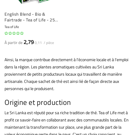
English Blend - Bio &
Fairtrade - Tea of Life - 25
sachets de thé
Tea of Life
2,79
À partir de
0,11 / pièce
Ainsi, la marque contribue directement à l'économie locale et à l'emploi
dans la région. Les plantes aromatiques cultivées au Sri Lanka
proviennent de petits producteurs locaux qui travaillent de manière
artisanale. Chaque sachet de thé est ainsi lié de façon directe aux
personnes qui le produisent.
Origine et production
Le Sri Lanka est réputé pour sa riche tradition de thé. Tea of Life met à
profit ce savoir-faire en collaborant avec des communautés locales. En
maintenant la transformation sur place, une plus grande part de la
valeur économique reste dans le pays. C'est un choix conscient, au