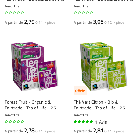
Tea of Life
Tea of Life
2,79
3,05
À partir de
À partir de
0,11 / pièce
0,12 / pièce
Offrir
Forest Fruit - Organic &
Thé Vert Citron - Bio &
Fairtrade - Tea of Life - 25
Fairtrade - Tea of Life - 25
sachets de thé
sachets de thé
Tea of Life
Tea of Life
1
Avis
100%
2,78
2,81
À partir de
À partir de
0,11 / pièce
0,11 / pièce