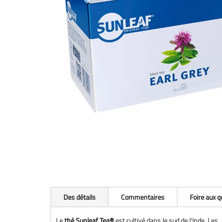
Des détails
Commentaires
Foire aux 
Le
thé Sunleaf Tea®
est cultivé dans le sud de l'Inde. Les