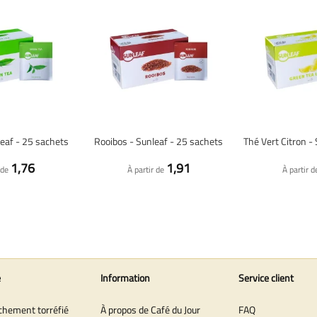
leaf - 25 sachets
Rooibos - Sunleaf - 25 sachets
1,76
1,91
 de
À partir de
À partir d
e
Information
Service client
îchement torréfié
À propos de Café du Jour
FAQ