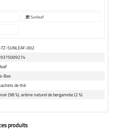
Sunleaf
-TZ-SUNLEAF-002
19375009274
leaf
s-Bas
sachets de thé
 noir (98 %), arôme naturel de bergamote (2 %)
ces produits