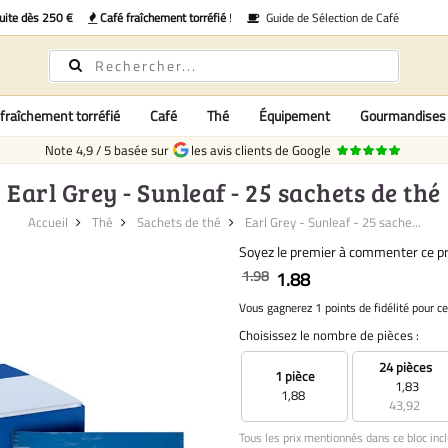
uite dès 250 €
Café fraîchement torréfié
!
Guide de Sélection de Café
fraîchement torréfié
Café
Thé
Équipement
Gourmandises
Note
4,9
/
5
basée sur
les avis clients de Google
Earl Grey - Sunleaf - 25 sachets de thé
Accueil
Thé
Sachets de thé
Earl Grey - Sunleaf - 25 sache...
Soyez le premier à commenter ce pr
1.98
1.88
Vous gagnerez 1 points de fidélité pour ce
Choisissez le nombre de pièces :
24 pièces
1 pièce
1,83
1,88
43,92
Tous les prix mentionnés dans ce bloc incl