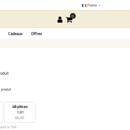
France
Cadeaux
Offres
oduit
 produit
48 pièces
1,81
86,88
uent la TVA.