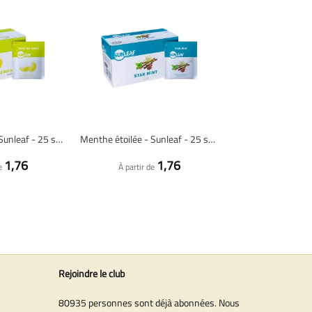
Thé Vert Citron - Sunleaf - 25 sachets de thé
Menthe étoilée - Sunleaf - 25 sachets de thé
1,76
1,76
e
À partir de
Rejoindre le club
80935 personnes sont déjà abonnées. Nous