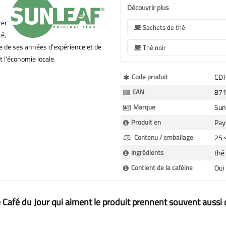
Découvrir plus
rer
Sachets de thé
té,
te de ses années d'expérience et de
Thé noir
 l'économie locale.
Plus
Code produit
CDJ
d’information
EAN
87
Marque
Sun
Produit en
Pay
Contenu / emballage
25 
Ingrédients
thé
Contient de la caféine
Oui
 Café du Jour qui aiment le produit prennent souvent aussi 