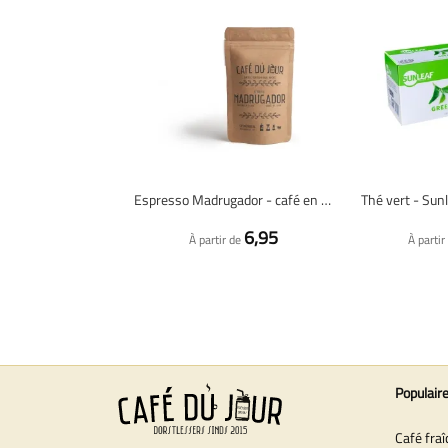
Espresso Madrugador - café en grains fraîchement torréfié
Thé vert - Sun
6,95
À partir de
À partir
Populair
Café fra